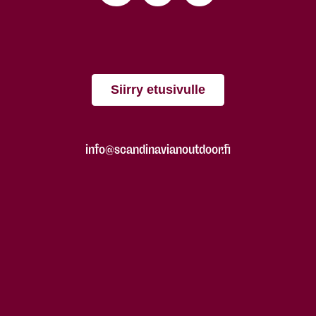
Siirry etusivulle
info@scandinavianoutdoor.fi