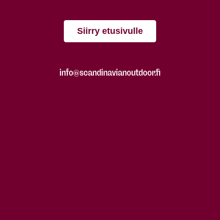
Siirry etusivulle
info@scandinavianoutdoor.fi