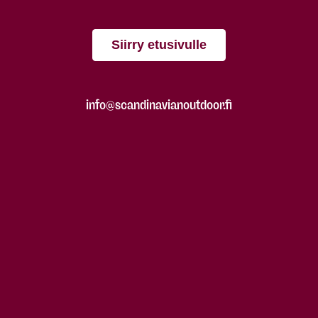
Siirry etusivulle
info@scandinavianoutdoor.fi