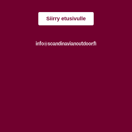
Siirry etusivulle
info@scandinavianoutdoor.fi