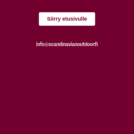
Siirry etusivulle
info@scandinavianoutdoor.fi