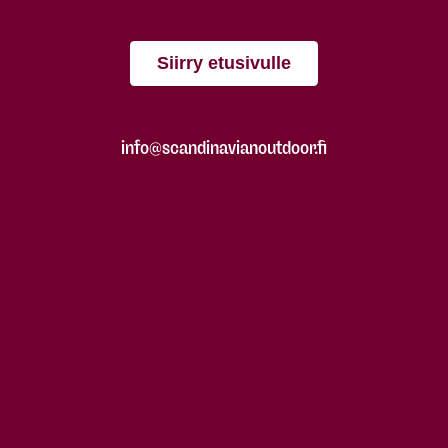
Siirry etusivulle
info@scandinavianoutdoor.fi