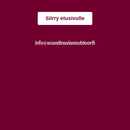
Siirry etusivulle
info@scandinavianoutdoor.fi