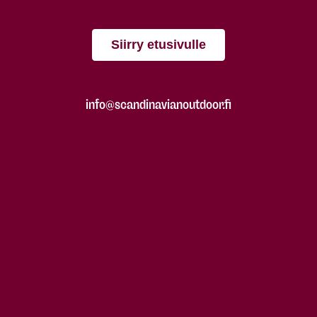
Siirry etusivulle
info@scandinavianoutdoor.fi