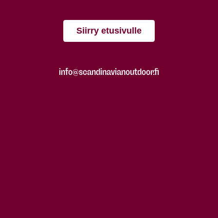
Siirry etusivulle
info@scandinavianoutdoor.fi