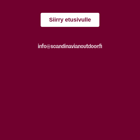
Siirry etusivulle
info@scandinavianoutdoor.fi