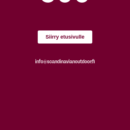
Siirry etusivulle
info@scandinavianoutdoor.fi