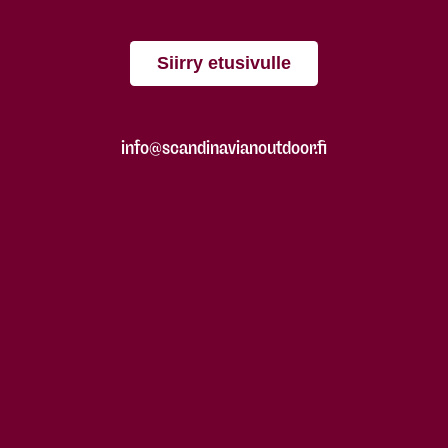
Siirry etusivulle
info@scandinavianoutdoor.fi