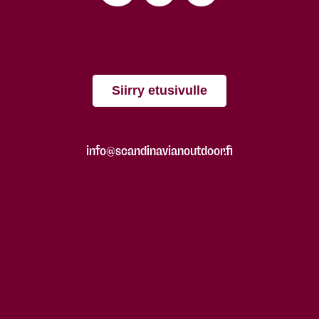
Siirry etusivulle
info@scandinavianoutdoor.fi