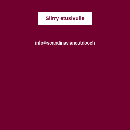
Siirry etusivulle
info@scandinavianoutdoor.fi