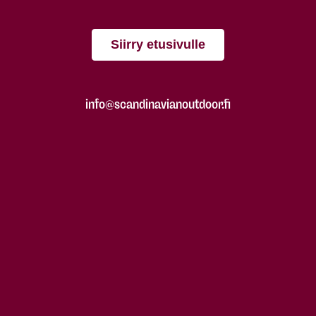
Siirry etusivulle
info@scandinavianoutdoor.fi