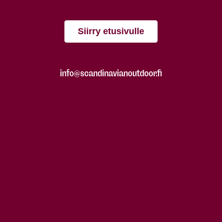
Siirry etusivulle
info@scandinavianoutdoor.fi