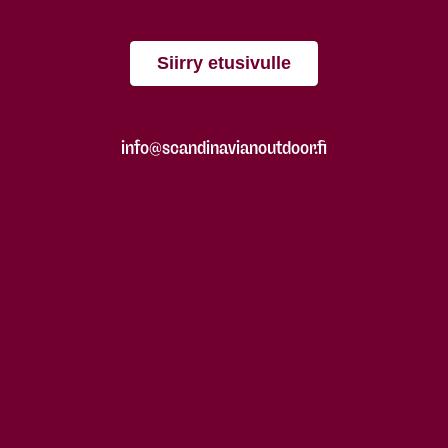
Siirry etusivulle
info@scandinavianoutdoor.fi