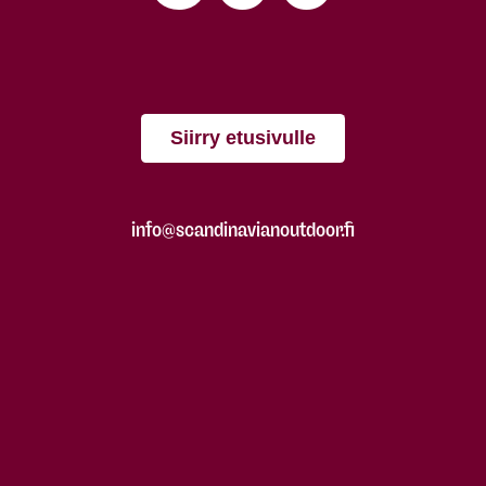
Siirry etusivulle
info@scandinavianoutdoor.fi