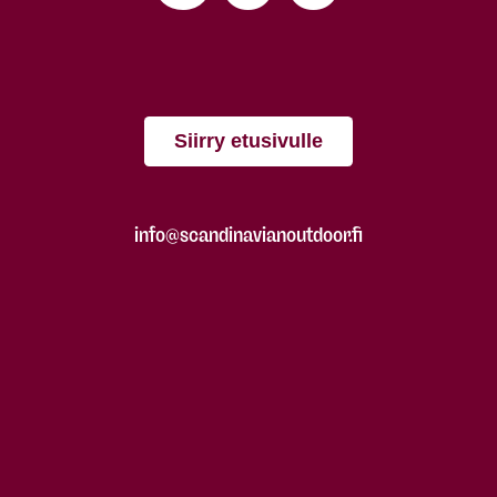
Siirry etusivulle
info@scandinavianoutdoor.fi