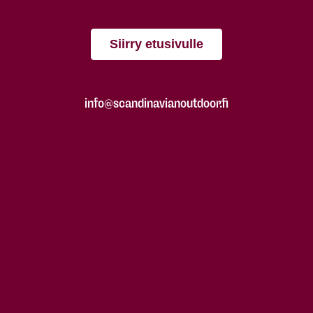
Siirry etusivulle
info@scandinavianoutdoor.fi