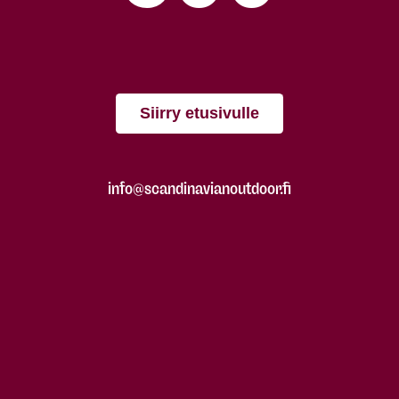
Siirry etusivulle
info@scandinavianoutdoor.fi