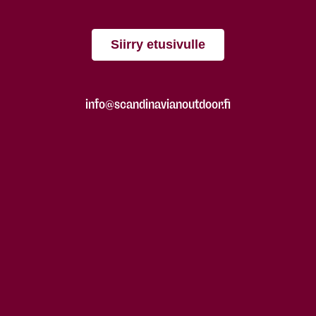
Siirry etusivulle
info@scandinavianoutdoor.fi