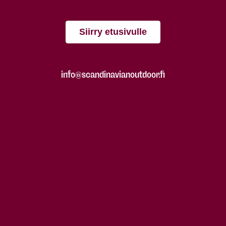
Siirry etusivulle
info@scandinavianoutdoor.fi