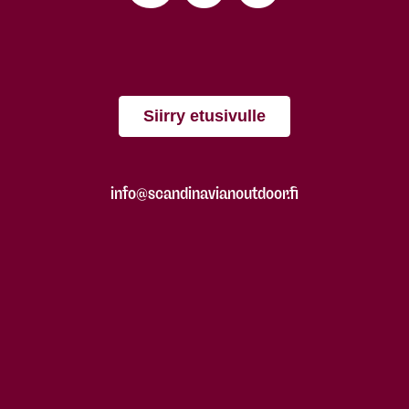
Siirry etusivulle
info@scandinavianoutdoor.fi