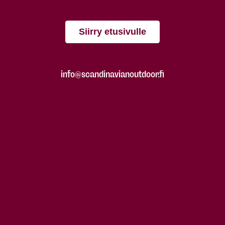
Siirry etusivulle
info@scandinavianoutdoor.fi