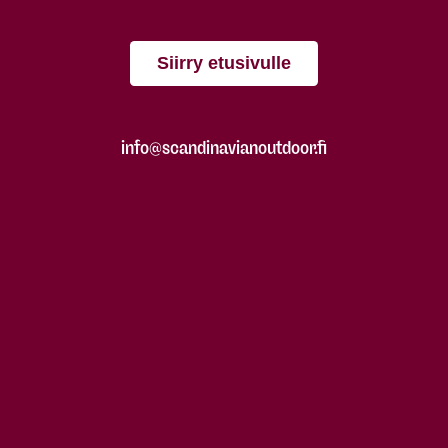
Siirry etusivulle
info@scandinavianoutdoor.fi