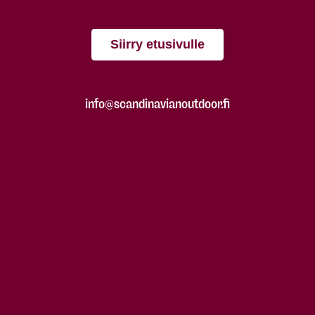
Siirry etusivulle
info@scandinavianoutdoor.fi