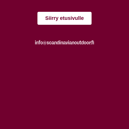
Siirry etusivulle
info@scandinavianoutdoor.fi