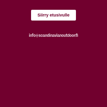
Siirry etusivulle
info@scandinavianoutdoor.fi