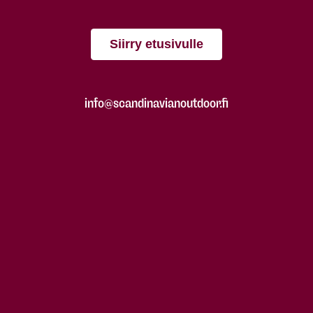
Siirry etusivulle
info@scandinavianoutdoor.fi