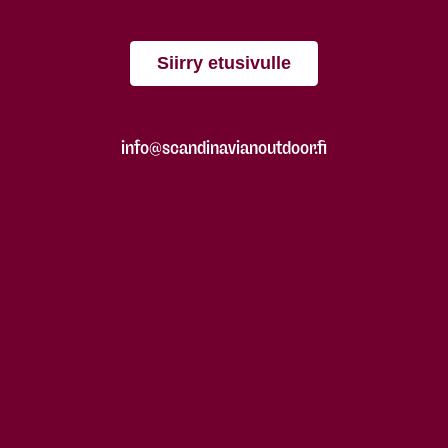
Siirry etusivulle
info@scandinavianoutdoor.fi