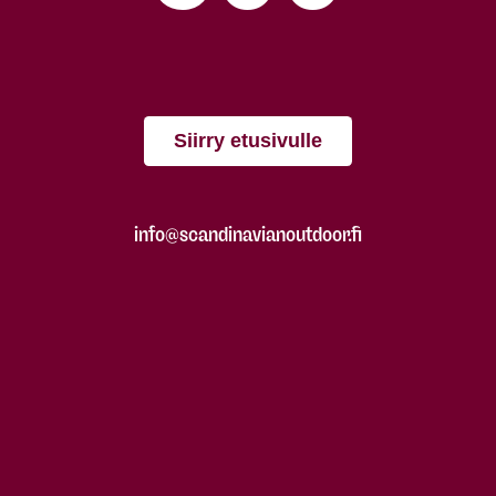
Siirry etusivulle
info@scandinavianoutdoor.fi