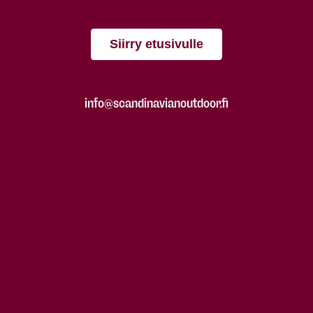
Siirry etusivulle
info@scandinavianoutdoor.fi