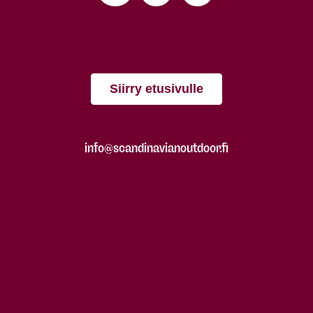
Siirry etusivulle
info@scandinavianoutdoor.fi