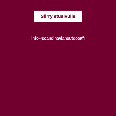
Siirry etusivulle
info@scandinavianoutdoor.fi