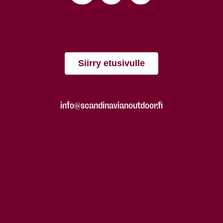
Siirry etusivulle
info@scandinavianoutdoor.fi