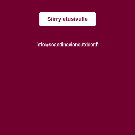
Siirry etusivulle
info@scandinavianoutdoor.fi