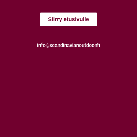
Siirry etusivulle
info@scandinavianoutdoor.fi