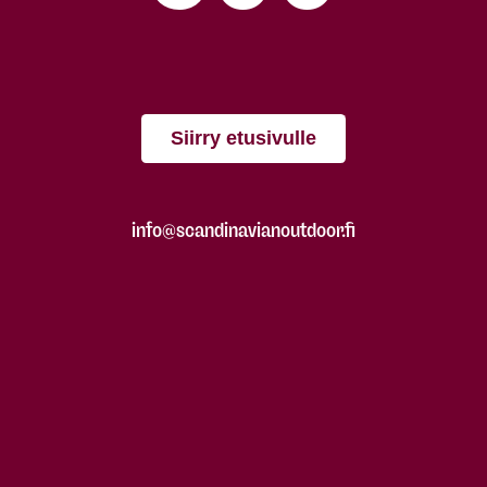
Siirry etusivulle
info@scandinavianoutdoor.fi