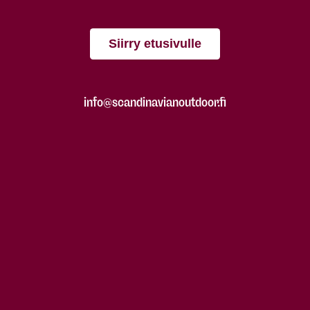
Siirry etusivulle
info@scandinavianoutdoor.fi