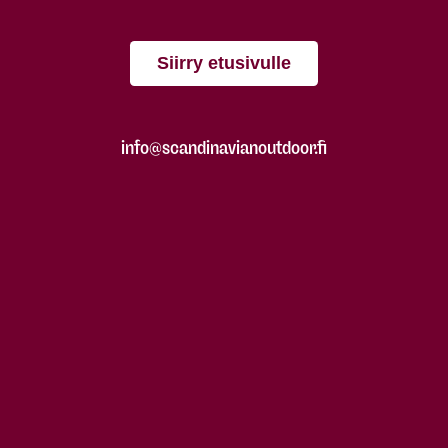
Siirry etusivulle
info@scandinavianoutdoor.fi