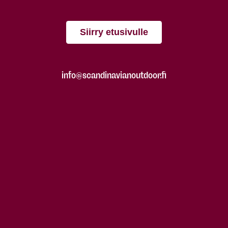
Siirry etusivulle
info@scandinavianoutdoor.fi