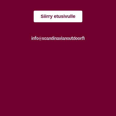
Siirry etusivulle
info@scandinavianoutdoor.fi