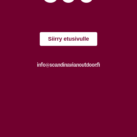
Siirry etusivulle
info@scandinavianoutdoor.fi