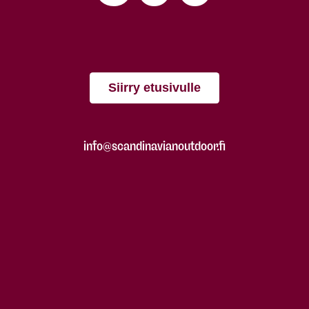
Siirry etusivulle
info@scandinavianoutdoor.fi