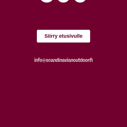
Siirry etusivulle
info@scandinavianoutdoor.fi