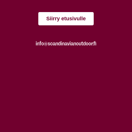
Siirry etusivulle
info@scandinavianoutdoor.fi