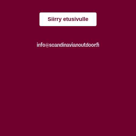
Siirry etusivulle
info@scandinavianoutdoor.fi