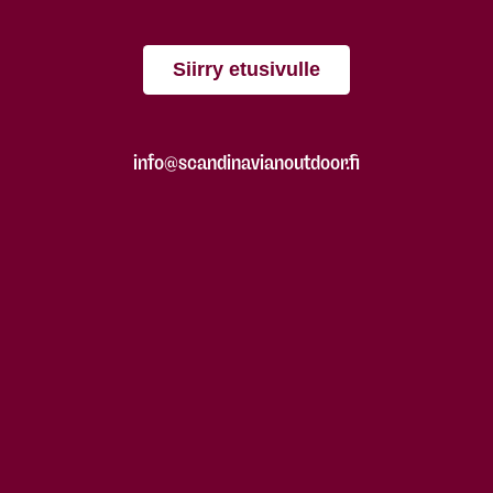
Siirry etusivulle
info@scandinavianoutdoor.fi