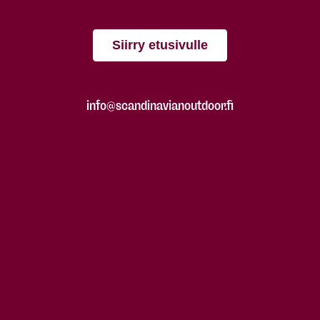
Siirry etusivulle
info@scandinavianoutdoor.fi